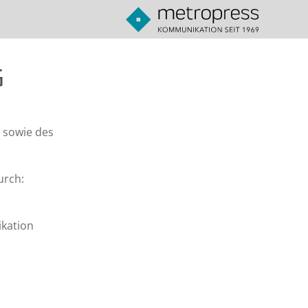
G
 sowie des
urch:
kation