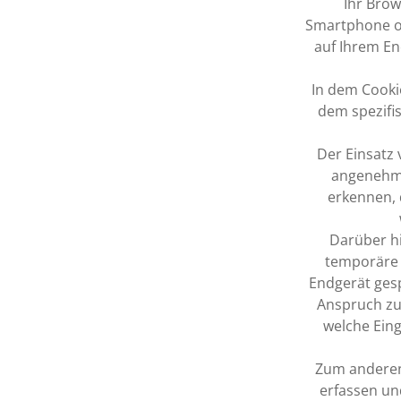
Ihr Brow
Smartphone o.
auf Ihrem En
In dem Cooki
dem spezifis
Der Einsatz 
angenehme
erkennen, 
Darüber hi
temporäre 
Endgerät gesp
Anspruch zu
welche Eing
Zum anderen 
erfassen un