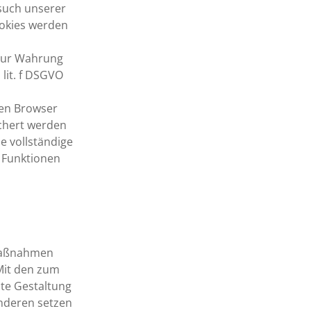
esuch unserer
ookies werden
 zur Wahrung
 lit. f DSGVO
ren Browser
ichert werden
ie vollständige
e Funktionen
-Maßnahmen
 Mit den zum
te Gestaltung
anderen setzen