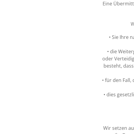
Eine Übermitt
W
• Sie Ihre 
• die Weite
oder Verteidi
besteht, das
• für den Fall,
• dies gesetzl
Wir setzen au