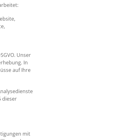
rbeitet:
ebsite,
te,
f DSGVO. Unser
erhebung. In
üsse auf Ihre
Analysedienste
5 dieser
htigungen mit