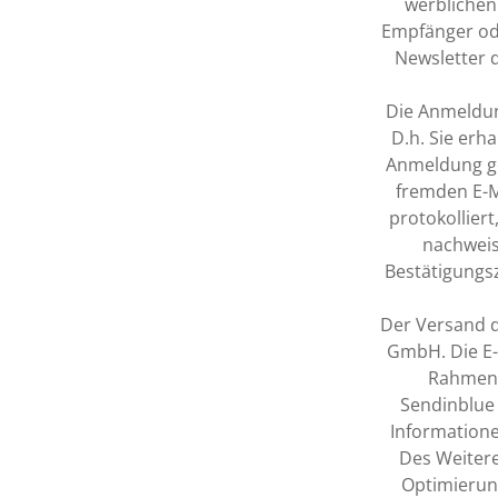
werblichen
Empfänger od
Newsletter d
Die Anmeldun
D.h. Sie erh
Anmeldung ge
fremden E-
protokollier
nachweis
Bestätigungs
Der Versand d
GmbH. Die E-
Rahmen 
Sendinblue
Information
Des Weiter
Optimierung