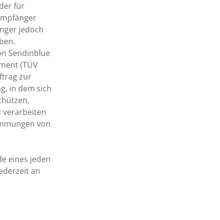
der für
 Empfänger
nger jedoch
eben.
von Sendinblue
ement (TÜV
trag zur
g, in dem sich
chützen,
 verarbeiten
timmungen von
de eines jeden
ederzeit an