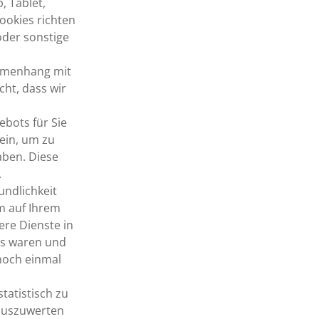
, Tablet,
ookies richten
oder sonstige
ammenhang mit
cht, dass wir
ebots für Sie
ein, um zu
aben. Diese
.
undlichkeit
m auf Ihrem
ere Dienste in
ns waren und
 noch einmal
tatistisch zu
 auszuwerten