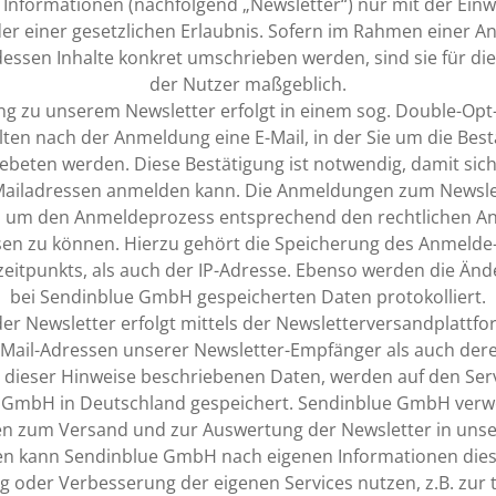
 Informationen (nachfolgend „Newsletter“) nur mit der Einwi
er einer gesetzlichen Erlaubnis. Sofern im Rahmen einer 
essen Inhalte konkret umschrieben werden, sind sie für die
der Nutzer maßgeblich.
g zu unserem Newsletter erfolgt in einem sog. Double-Opt-
alten nach der Anmeldung eine E-Mail, in der Sie um die Best
beten werden. Diese Bestätigung ist notwendig, damit sic
Mailadressen anmelden kann. Die Anmeldungen zum Newsle
t, um den Anmeldeprozess entsprechend den rechtlichen 
en zu können. Hierzu gehört die Speicherung des Anmelde
zeitpunkts, als auch der IP-Adresse. Ebenso werden die Änd
bei Sendinblue GmbH gespeicherten Daten protokolliert.
er Newsletter erfolgt mittels der Newsletterversandplattf
Mail-Adressen unserer Newsletter-Empfänger als auch dere
dieser Hinweise beschriebenen Daten, werden auf den Ser
 GmbH in Deutschland gespeichert. Sendinblue GmbH verw
en zum Versand und zur Auswertung der Newsletter in unse
en kann Sendinblue GmbH nach eigenen Informationen dies
 oder Verbesserung der eigenen Services nutzen, z.B. zur