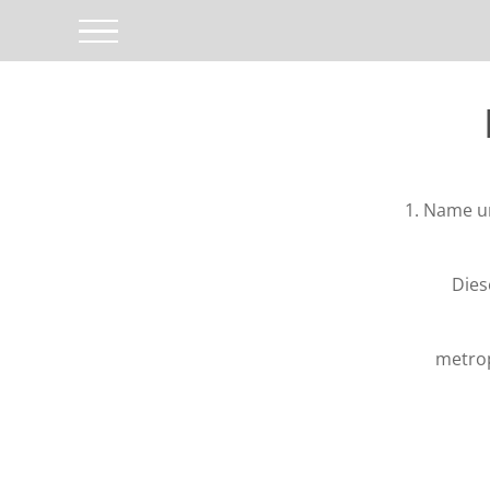
Skip
to
content
1. Name u
Dies
metro