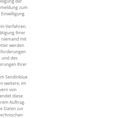
lligung der
Anmeldung zum
 Einwilligung
In-Verfahren.
ätigung Ihrer
h niemand mit
tter werden
Anforderungen
- und des
erungen Ihrer
orm Sendinblue
n weitere, im
vern von
endet diese
rem Auftrag.
e Daten zur
 technischen