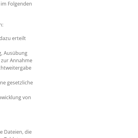
n im Folgenden
n:
dazu erteilt
ng, Ausübung
nd zur Annahme
chtweitergabe
eine gesetzliche
 Abwicklung von
e Dateien, die