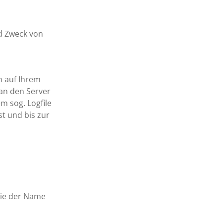
d Zweck von
 auf Ihrem
an den Server
m sog. Logfile
t und bis zur
wie der Name